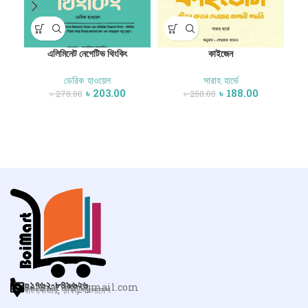
এলিমিনেট নেগেটিভ থিংকিং
কাইজেন
ডেরিক হাওয়েল
সারাহ হার্ভে
ডক্টর
৳
203.00
৳
188.00
৳
270.00
৳
250.00
০১৭৬২-৮৪৯৬২৬
boimartbd@gmail.com
বাংলাবাজার, ঢাকা, বাংলাদেশ