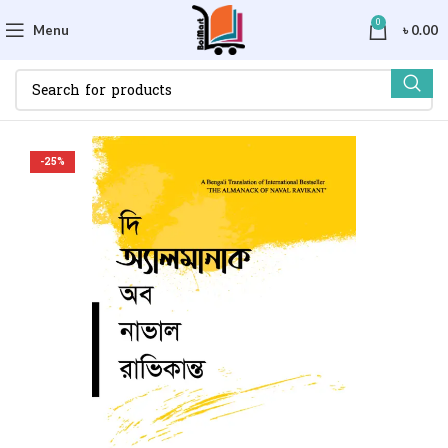
0
Menu
৳
0.00
-25%