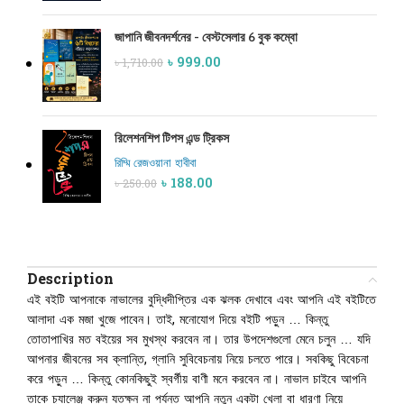
জাপানি জীবনদর্শনের - বেস্টসেলার 6 বুক কম্বো
৳
999.00
৳
1,710.00
রিলেশনশিপ টিপস এন্ড ট্রিকস
রিম্মি রেজওয়ানা হাবীবা
৳
188.00
৳
250.00
Description
এই বইটি আপনাকে নাভালের বুদ্ধিদীপ্তির এক ঝলক দেখাবে এবং আপনি এই বইটিতে
আলাদা এক মজা খুজে পাবেন। তাই, মনোযোগ দিয়ে বইটি পড়ুন … কিন্তু
তোতাপাখির মত বইয়ের সব মুখস্থ করবেন না। তার উপদেশগুলো মেনে চলুন … যদি
আপনার জীবনের সব ক্লান্তি, গ্লানি সুবিবেচনায় নিয়ে চলতে পারে। সবকিছু বিবেচনা
করে পড়ুন … কিন্তু কোনকিছুই স্বর্গীয় বাণী মনে করবেন না। নাভাল চাইবে আপনি
তাকে চ্যালেঞ্জ করুন যতক্ষন না পর্যন্ত আপনি নতুন একটা খেলা বা ধারণা নিয়ে