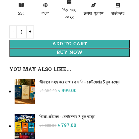
ডিসেম্বর,
১৯২
বাংলা
রুশদা প্রকাশ
হার্ডকভার
২০২২
ADD TO CART
BUY NOW
YOU MAY ALSO LIKE…
জীবনকে সহজ করে দেখার ৫ দর্শন - বেস্টসেলার 5 বুক কম্বো
৳
999.00
৳
1,380.00
থিমো মেরিসের - বেস্টসেলার 3 বুক কম্বো
৳
797.00
৳
1,050.00