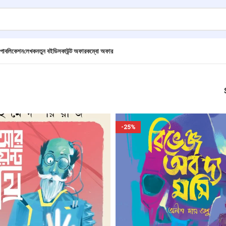
পাবলিকেশন
লেখক
নতুন বই
ডিসকাউন্ট অফার
কম্বো অফার
-25%