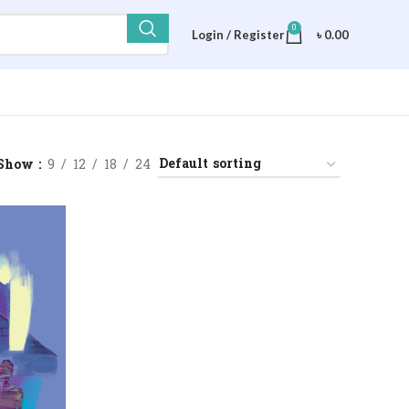
0
Login / Register
৳
0.00
Show
9
12
18
24