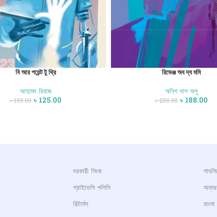
বি আর পয়েন্ট টু থ্রি
রিভেঞ্জ অব দ্য মমি
আহমেদ রিয়াজ
অনিশ দাশ অপু
৳
125.00
৳
188.00
৳
150.00
৳
250.00
দরকারী লিংক
পাবল
প্রাইভেসি পলিসি
অন্য
রিটার্নস
বাংলা