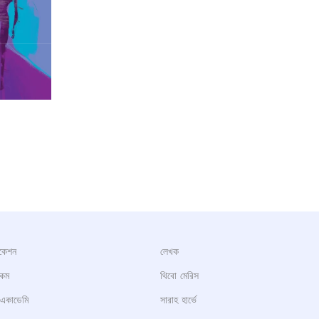
িকেশন
লেখক
রকম
থিবো মেরিস
 একাডেমি
সারাহ হার্ভে