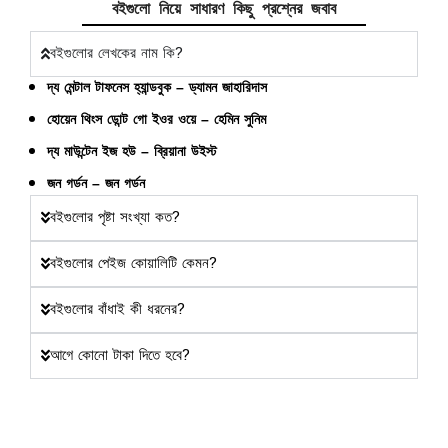
বইগুলো নিয়ে সাধারণ কিছু প্রশ্নের জবাব
বইগুলোর লেখকের নাম কি?
দ্য মেন্টাল টাফনেস হ্যান্ডবুক – ড্যামন জাহারিদাস
হোয়েন থিংস ডোন্ট গো ইওর ওয়ে – হেমিন সুনিম
দ্য মাউন্টেন ইজ হউ – ব্রিয়ানা উইস্ট
জন গর্ডন – জন গর্ডন
বইগুলোর পৃষ্টা সংখ্যা কত?
বইগুলোর পেইজ কোয়ালিটি কেমন?
বইগুলোর বাঁধাই কী ধরনের?
আগে কোনো টাকা দিতে হবে?