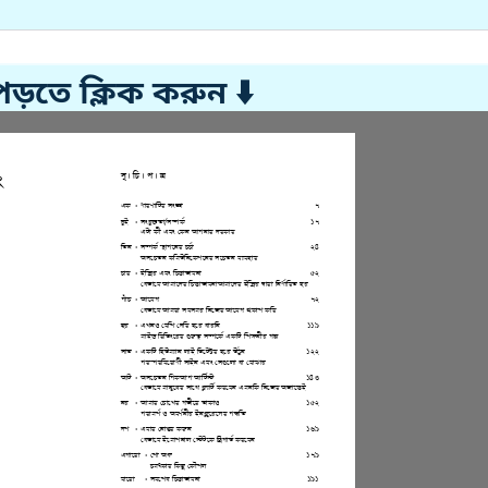
পড়তে ক্লিক করুন ⬇️