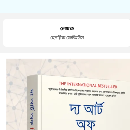
লেখক
হেনরিক ফেক্সিউস