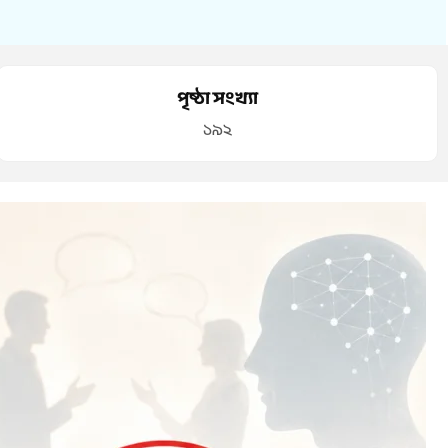
পৃষ্ঠা সংখ্যা
১৯২