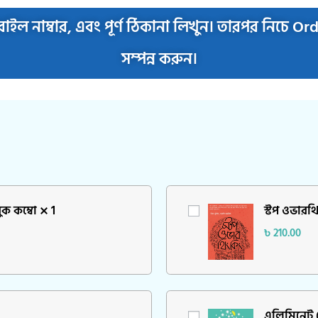
াইল নাম্বার, এবং পূর্ণ ঠিকানা লিখুন। তারপর নিচে O
সম্পন্ন করুন।
ুক কম্বো
1
স্টপ ওভারথ
৳
210.00
এলিমিনেট 