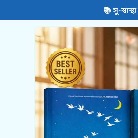
📚 সু-স্বাস