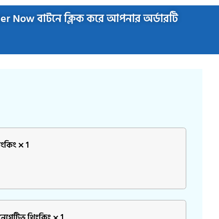
rder Now বাটনে ক্লিক করে আপনার অর্ডারটি
িংকিং
1
নেগেটিভ থিংকিং
1