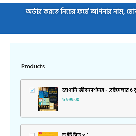
অর্ডার করতে নিচের ফর্মে আপনার নাম, মোব
Products
জাপানি জীবনদর্শনের - বেস্টসেলার 6 ব
৳
999.00
ডু ইট টুডে
1