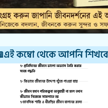
এই কম্বো থেকে আপনি শিখব
✨ প্রতিদিনের জীবনে ভালো অভ্যাস তৈরি করার
সহজ পদ্ধতি
✨ কিভাবে জীবনের উদ্দেশ্য খুঁজে পাওয়া যায়
✨ জীবন যখন পরিকল্পনা অনুযায়ী না চলে তখন
কীভাবে নিজেকে সামলাতে হয়
✨মানসিক শান্তি ও ধীরস্থির জীবন যাপনের রহস্য