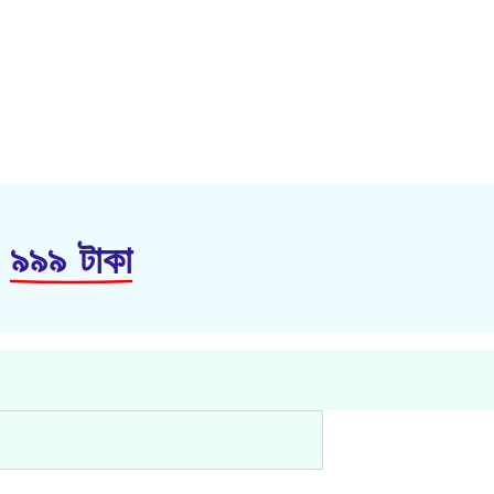
ঃ
৯৯৯ টাকা